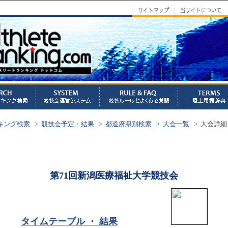
キング検索
>
競技会予定・結果
>
都道府県別検索
>
大会一覧
> 大会詳細
第71回新潟医療福祉大学競技会
タイムテーブル ・ 結果