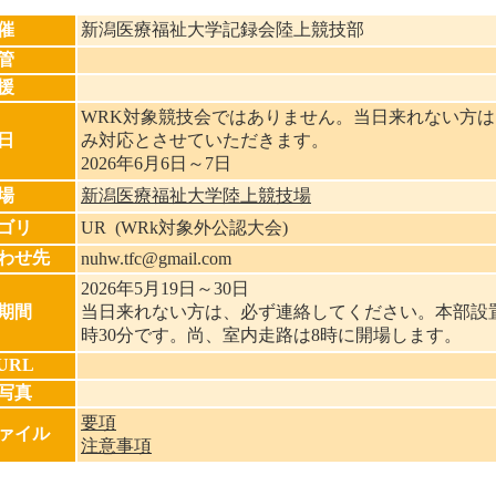
催
新潟医療福祉大学記録会陸上競技部
管
援
WRK対象競技会ではありません。当日来れない方
日
み対応とさせていただきます。
2026年6月6日～7日
場
新潟医療福祉大学陸上競技場
ゴリ
UR (WRk対象外公認大会)
わせ先
nuhw.tfc@gmail.com
2026年5月19日～30日
期間
当日来れない方は、必ず連絡してください。本部設
時30分です。尚、室内走路は8時に開場します。
URL
写真
要項
ァイル
注意事項