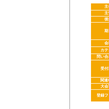
主
主
後
期
会
カテ
問い合
受付
関連
大会
登録フ