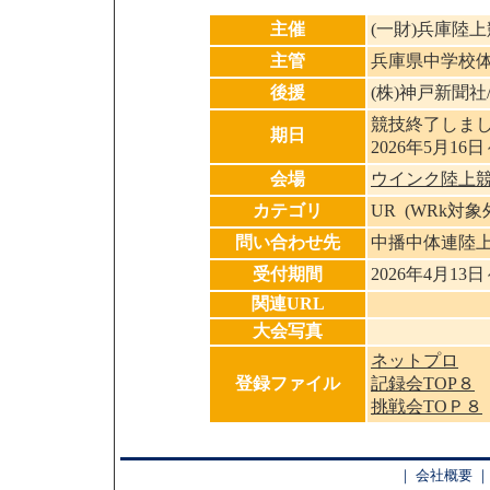
主催
(一財)兵庫陸
主管
兵庫県中学校
後援
(株)神戸新聞
競技終了しまし
期日
2026年5月16日
会場
ウインク陸上競
カテゴリ
UR (WRk対
問い合わせ先
中播中体連陸
受付期間
2026年4月13日
関連URL
大会写真
ネットプロ
登録ファイル
記録会TOP８
挑戦会TOＰ８
｜
会社概要