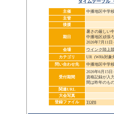
タイムテーブル 
主催
中播地区中学
主管
後援
暑さの厳しい
期日
中播地区頑張
2026年7月11日
会場
ウインク陸上競
カテゴリ
UR (WRk対
問い合わせ先
中播地区中学
2026年6月15日
受付期間
資格記録が入
間は昨年のも
関連URL
大会写真
登録ファイル
TOP8