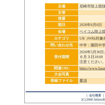
主催
尼崎市陸上競
主管
後援
期日
2026年6月6日
会場
ベイコム陸上
カテゴリ
UR (WRk対
問い合わせ先
中学：園田中学校 吉田
2026年5月30
受付期間
６月３日18:
注意くださ
関連URL
https://www.haaa
大会写真
登録ファイル
要項
｜
会社概要
(C) 2008 AthleteR