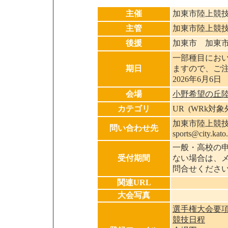
主催
加東市陸上競
主管
加東市陸上競
後援
加東市 加東
一部種目にお
期日
ますので、ご
2026年6月6日
会場
小野希望の丘
カテゴリ
UR (WRk対
加東市陸上競技協会
問い合わせ先
sports@city.kato.
一般・高校の
受付期間
ない場合は、
問合せくださ
関連URL
大会写真
選手権大会要
競技日程