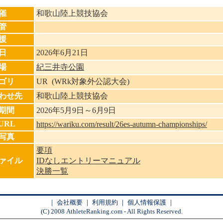
催
和歌山陸上競技協会
管
援
日
2026年6月21日
場
紀三井寺公園
ゴリ
UR (WRk対象外公認大会)
わせ先
和歌山陸上競技協会
期間
2026年5月9日～6月9日
URL
https://wariku.com/result/26es-autumn-championships/
写真
要項
ァイル
IDなしエントリーマニュアル
決勝一覧
｜
会社概要
｜
利用規約
｜
個人情報保護
｜
(C) 2008 AthleteRanking.com - All Rights Reserved.