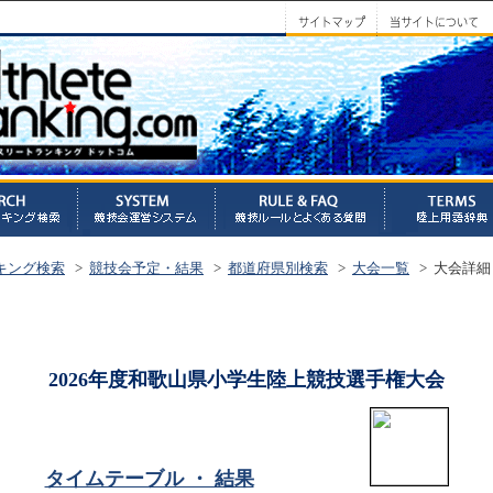
キング検索
>
競技会予定・結果
>
都道府県別検索
>
大会一覧
> 大会詳細
2026年度和歌山県小学生陸上競技選手権大会
タイムテーブル ・ 結果