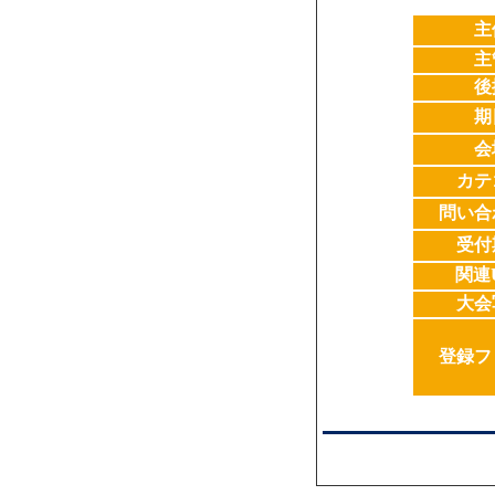
主
主
後
期
会
カテ
問い合
受付
関連
大会
登録フ