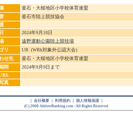
催
釜石・大槌地区小学校体育連盟
管
釜石市陸上競技協会
援
日
2024年9月18日
場
遠野運動公園陸上競技場
ゴリ
UR (WRk対象外公認大会)
わせ先
釜石・大槌地区小学校体育連盟
期間
2024年9月9日まで
URL
写真
｜
会社概要
｜
利用規約
｜
個人情報保護
｜
(C) 2008 AthleteRanking.com - All Rights Reserved.