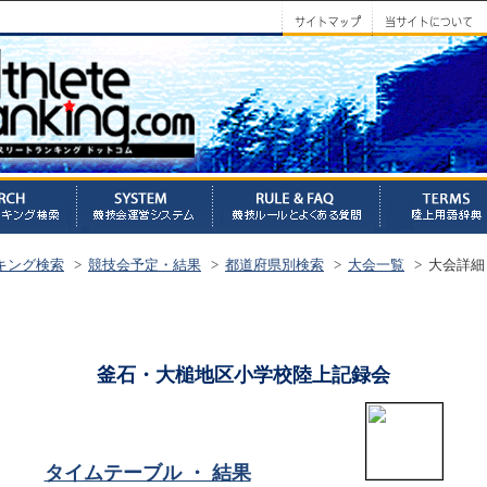
キング検索
>
競技会予定・結果
>
都道府県別検索
>
大会一覧
> 大会詳細
釜石・大槌地区小学校陸上記録会
タイムテーブル ・ 結果