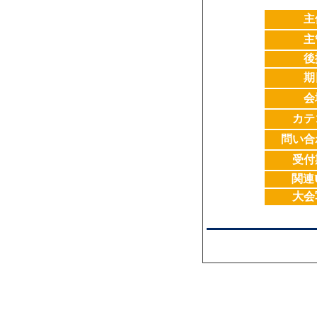
主
主
後
期
会
カテ
問い合
受付
関連
大会