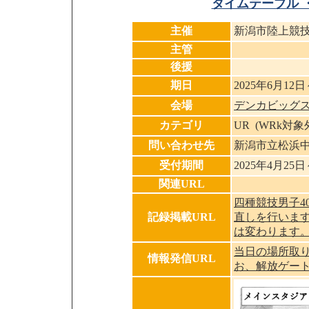
タイムテーブル 
主催
新潟市陸上競
主管
後援
期日
2025年6月12日
会場
デンカビッグ
カテゴリ
UR (WRk対
問い合わせ先
新潟市立松浜
受付期間
2025年4月25
関連URL
四種競技男子4
記録掲載URL
直しを行いま
は変わります
当日の場所取り
情報発信URL
お、解放ゲー