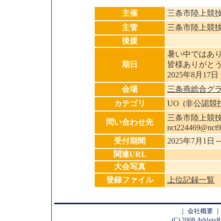
主催
三条市陸上競
主管
三条市陸上競
後援
暑い中ではあ
期日
皆様ありがと
2025年8月17日
会場
三条燕総合グ
カテゴリ
UO (非公認競
三条市陸上競技協
問い合わせ先
nct224469@nct9.
受付期間
2025年7月1日
関連URL
大会写真
登録ファイル
上位記録一覧
｜
会社概要
(C) 2008 AthleteR