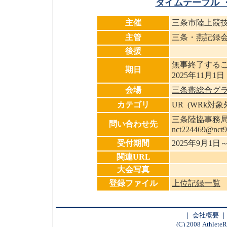
タイムテーブル 
主催
三条市陸上競
主管
三条・燕記録
後援
無事終了する
期日
2025年11月1日
会場
三条燕総合グ
カテゴリ
UR (WRk対
三条陸協事務
問い合わせ先
nct224469@nct
受付期間
2025年9月1日
関連URL
大会写真
登録ファイル
上位記録一覧
｜
会社概要
(C) 2008 AthleteR