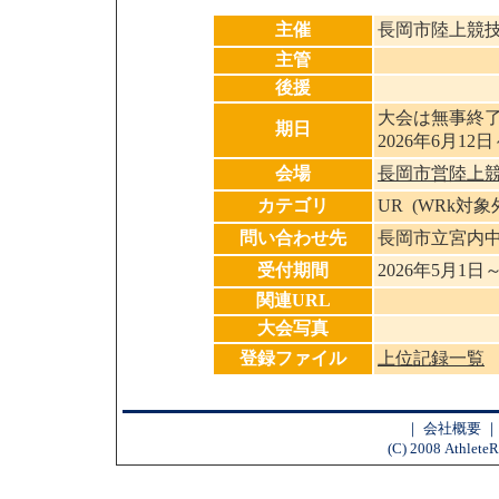
主催
長岡市陸上競
主管
後援
大会は無事終
期日
2026年6月12日
会場
長岡市営陸上
カテゴリ
UR (WRk対
問い合わせ先
長岡市立宮内
受付期間
2026年5月1日
関連URL
大会写真
登録ファイル
上位記録一覧
｜
会社概要
(C) 2008 AthleteR