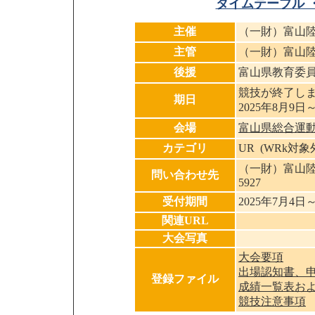
タイムテーブル 
主催
（一財）富山
主管
（一財）富山
後援
富山県教育委
競技が終了し
期日
2025年8月9日
会場
富山県総合運
カテゴリ
UR (WRk対
（一財）富山陸上競技
問い合わせ先
5927
受付期間
2025年7月4日
関連URL
大会写真
大会要項
出場認知書、
登録ファイル
成績一覧表お
競技注意事項