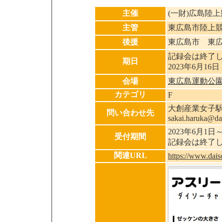
主催
(一財)広島陸
主管
東広島市陸上
後援
東広島市 東
記録会は終了
期日
2023年6月16日
会場
東広島運動公
カテゴリ
F
大創産業女子駅伝部
問い合わせ先
sakai.haruka@da
2023年6月1日
受付期間
記録会は終了
関連URL
https://www.dais