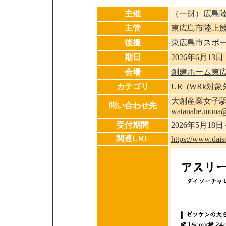
主催
（一財）広島陸
主管
東広島市陸上
後援
東広島市スポ
期日
2026年6月13日
会場
創建ホーム東
カテゴリ
UR (WRk対
大創産業女子駅伝部
問い合わせ先
watanabe.mona@
受付期間
2026年5月18
関連URL
https://www.dais