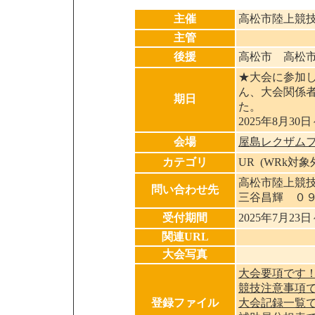
主催
高松市陸上競
主管
後援
高松市 高松
★大会に参加
ん、大会関係
期日
た。
2025年8月30日
会場
屋島レクザム
カテゴリ
UR (WRk対
高松市陸
問い合わせ先
三谷昌輝 ０
受付期間
2025年7月23
関連URL
大会写真
大会要項です
競技注意事項
登録ファイル
大会記録一覧