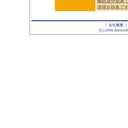
補助員分担表
清掃分担表で
｜
会社概要
(C) 2008 AthleteR