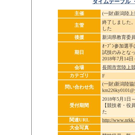
タイムテーブル 
主催
(一財)新潟陸
終了しました
主管
した
後援
新潟県教育委員
ｵｰﾌﾟﾝ参加選手
期日
試技のみとな
2018年7月14日
会場
長岡市営陸上
カテゴリ
F
(一財)新潟陸協競
問い合わせ先
km226ky010
2018年5月1日
受付期間
【競技者・役
た
関連URL
http://www.nrkk.
大会写真