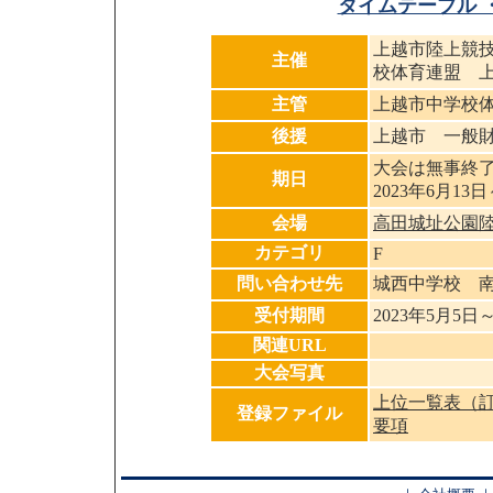
タイムテーブル 
上越市陸上競
主催
校体育連盟 
主管
上越市中学校
後援
上越市 一般
大会は無事終
期日
2023年6月13日
会場
高田城址公園
カテゴリ
F
問い合わせ先
城西中学校 
受付期間
2023年5月5日
関連URL
大会写真
上位一覧表（
登録ファイル
要項