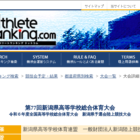
キング検索
>
競技会予定・結果
>
都道府県別検索
>
大会一覧
> 大会詳細
第77回新潟県高等学校総合体育大会
令和６年度全国高等学校総合体育大会 新潟県予選会陸上競技大会
催
新潟県高等学校体育連盟 一般財団法人新潟陸上競
管