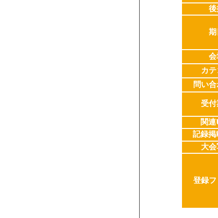
後
期
会
カテ
問い合
受付
関連
記録掲
大会
登録フ