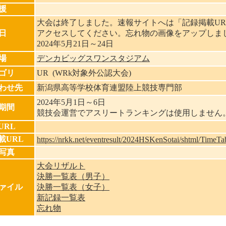
援
大会は終了しました。速報サイトへは「記録掲載UR
日
アクセスしてください。忘れ物の画像をアップしま
2024年5月21日～24日
場
デンカビッグスワンスタジアム
ゴリ
UR (WRk対象外公認大会)
わせ先
新潟県高等学校体育連盟陸上競技専門部
2024年5月1日～6日
期間
競技会運営でアスリートランキングは使用しません
URL
載URL
https://nrkk.net/eventresult/2024HSKenSotai/shtml/TimeTa
写真
大会リザルト
決勝一覧表（男子）
ァイル
決勝一覧表（女子）
新記録一覧表
忘れ物