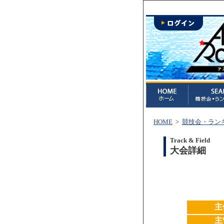
HOME
>
競技会・ラン
Track & Field
大会詳細
主
主