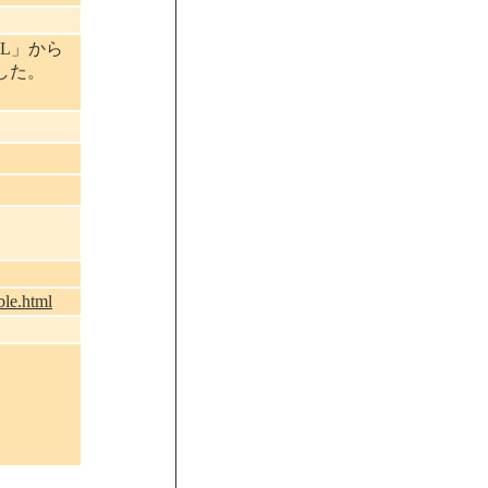
L」から
した。
。
ble.html