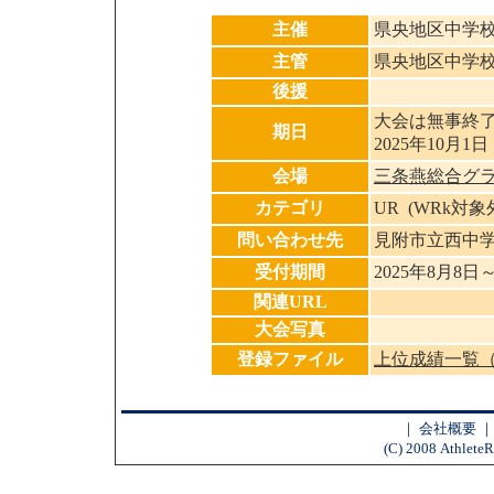
主催
県央地区中学
主管
県央地区中学
後援
大会は無事終
期日
2025年10月1日
会場
三条燕総合グ
カテゴリ
UR (WRk対
問い合わせ先
見附市立西中
受付期間
2025年8月8日
関連URL
大会写真
登録ファイル
上位成績一覧（1
｜
会社概要
(C) 2008 AthleteR