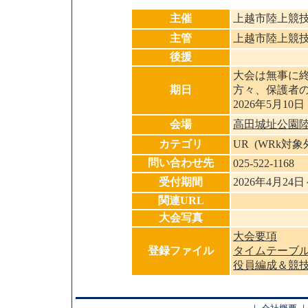
主催
上越市陸上競
主管
上越市陸上競
後援
大会は無事に
期日
方々、保護者
2026年5月10日
会場
高田城址公園
カテゴリ
UR (WRk対
問い合わせ先
025-522-1168
受付期間
2026年4月24
関連URL
大会写真
大会要項
登録ファイル
タイムテーブ
役員編成＆競