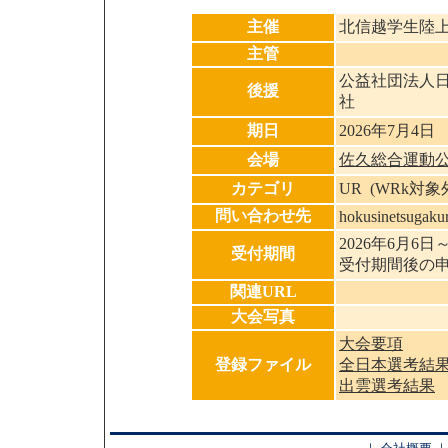
主催
北信越学生陸
主管
公益社団法人
後援
社
期日
2026年7月4日
会場
佐久総合運動
カテゴリ
UR (WRk対
問い合わせ先
hokusinetsugak
2026年6月6日
受付期間
受付期間後の
関連URL
大会写真
大会要項
登録ファイル
全日本選考結
出雲選考結果