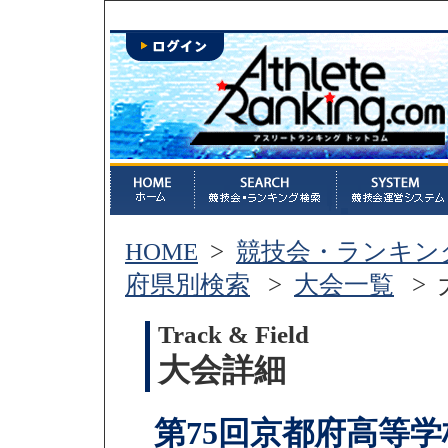
HOME
>
競技会・ランキン
府県別検索
>
大会一覧
> 
Track & Field
大会詳細
第75回京都府高等