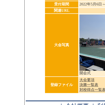
受付期間
2022年5月6日
関連URL
大会写真
開会式
大会要項
登録ファイル
決勝一覧表
対校得点一覧