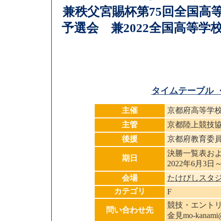
兼秩父宮賜杯第75回全国高
予選会 兼2022全国高等
タイムテーブル 
主催
京都府高等学
主管
京都陸上競技
後援
京都府教育委
決勝一覧表お
期日
2022年6月3日
会場
たけびしスタ
カテゴリ
F
競技・エントリ
問い合わせ先
金見mo-kanami@ky