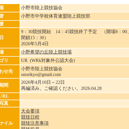
催
小野市陸上競技協会
管
小野市中学校体育連盟陸上競技部
援
9：30競技開始 14：45競技終了予定 （開場8：0
日
閉鎖15：30）
2026年5月4日
場
小野希望の丘陸上競技場
ゴリ
UR (WRk対象外公認大会)
小野市陸上競技協会
わせ先
onorikyo@gmail.com
2026年4月10日～22日
期間
再編済み。ご確認ください。2026.04.28
URL
写真
大会要項
競技日程
ァイル
競技注意事項