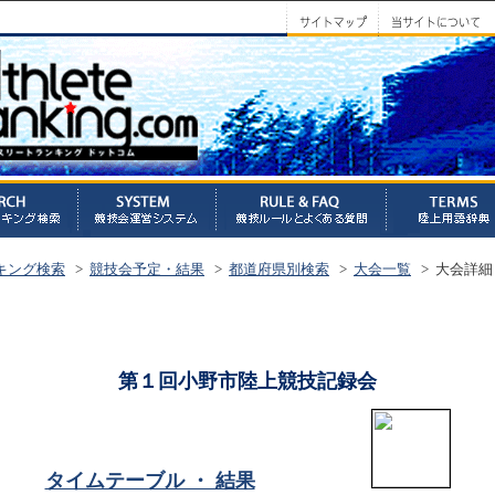
キング検索
>
競技会予定・結果
>
都道府県別検索
>
大会一覧
> 大会詳細
第１回小野市陸上競技記録会
タイムテーブル ・ 結果