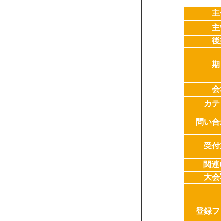
主
主
後
期
会
カテ
問い合
受付
関連
大会
登録フ