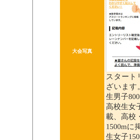
大会写真
スタート
ざいます
生男子80
高校生女子
載、高校・
1500m
生女子15