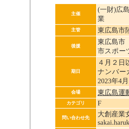
(一財)
主催
業
東広島市
主管
東広島市
後援
市スポー
４月２日
ナンバー
期日
2023年4
東広島運
会場
F
カテゴリ
大創産業女子
問い合わせ先
sakai.har