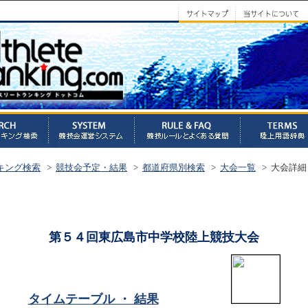
キング検索
>
競技会予定・結果
>
都道府県別検索
>
大会一覧
> 大会詳細
第５４回東広島市中学校陸上競技大会
タイムテーブル ・ 結果