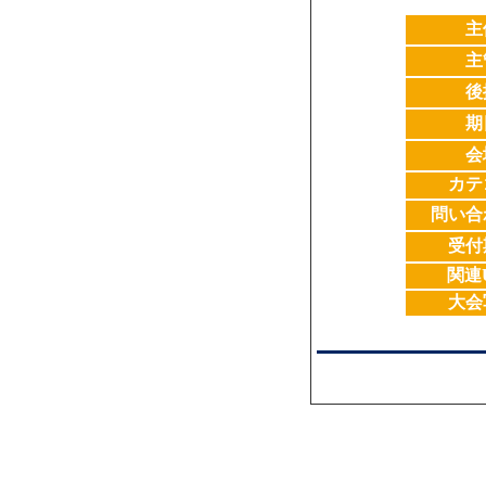
主
主
後
期
会
カテ
問い合
受付
関連
大会