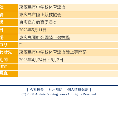
催
東広島市中学校体育連盟
管
東広島市陸上競技協会
援
東広島市教育委員会
日
2023年5月11日
場
東広島運動公園陸上競技場
ゴリ
F
わせ先
東広島市中学校体育連盟陸上専門部
期間
2023年4月24日～5月2日
URL
写真
｜
会社概要
｜
利用規約
｜
個人情報保護
｜
(C) 2008 AthleteRanking.com - All Rights Reserved.