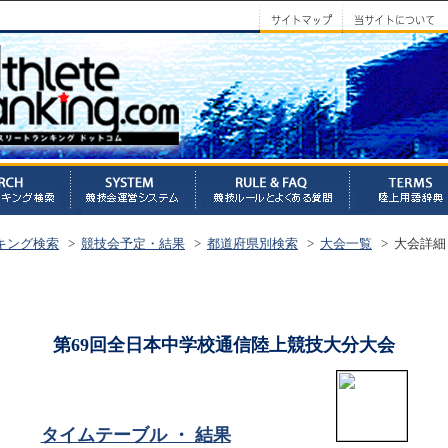
キング検索
>
競技会予定・結果
>
都道府県別検索
>
大会一覧
> 大会詳細
第69回全日本中学校通信陸上競技大分大会
タイムテーブル ・ 結果