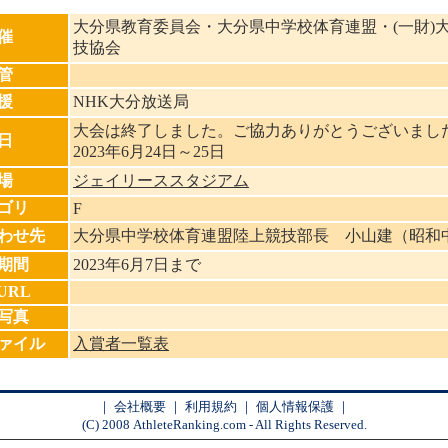
大分県教育委員会・大分県中学校体育連盟・(一財)
催
技協会
管
援
NHK大分放送局
大会は終了しました。ご協力ありがとうございまし
日
2023年6月24日～25日
場
ジェイリーススタジアム
ゴリ
F
わせ先
大分県中学校体育連盟陸上競技部長 小山建（昭和
期間
2023年6月7日まで
URL
写真
ァイル
入賞者一覧表
｜
会社概要
｜
利用規約
｜
個人情報保護
｜
(C) 2008 AthleteRanking.com - All Rights Reserved.