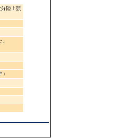
大分陸上競
た。
中）