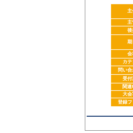
主
主
後
期
会
カテ
問い合
受付
関連
大会
登録フ