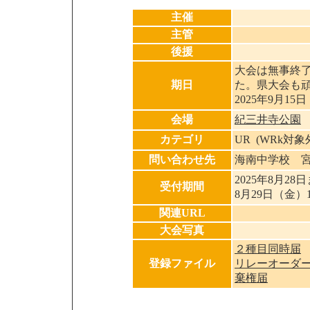
主催
主管
後援
大会は無事終
期日
た。県大会も
2025年9月15日
会場
紀三井寺公園
カテゴリ
UR (WRk対
問い合わせ先
海南中学校 
2025年8月28
受付期間
8月29日（金
関連URL
大会写真
２種目同時届
登録ファイル
リレーオーダ
棄権届