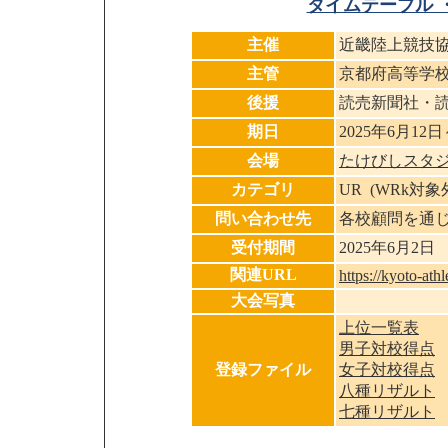
タイムテーブル 
主催
近畿陸上競技
主管
京都府高等学
後援
読売新聞社・
期日
2025年6月12日
会場
たけびしスタ
カテゴリ
UR (WRk対
問い合わせ先
各校顧問を通
受付期間
2025年6月2日
関連URL
https://kyoto-ath
大会写真
上位一覧表
男子対校得点
登録ファイル
女子対校得点
八種リザルト
七種リザルト