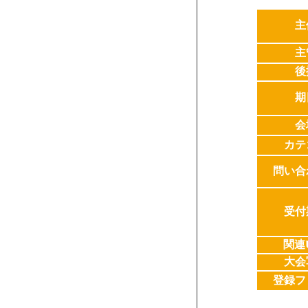
主
主
後
期
会
カテ
問い合
受付
関連
大会
登録フ