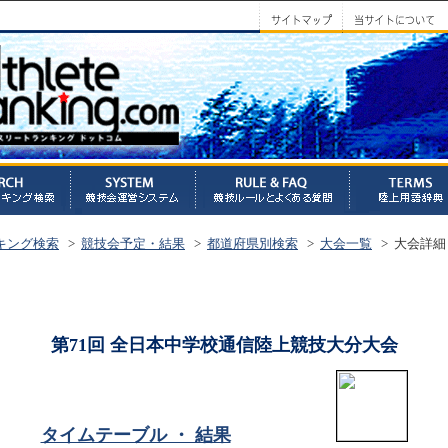
キング検索
>
競技会予定・結果
>
都道府県別検索
>
大会一覧
> 大会詳細
第71回 全日本中学校通信陸上競技大分大会
タイムテーブル ・ 結果