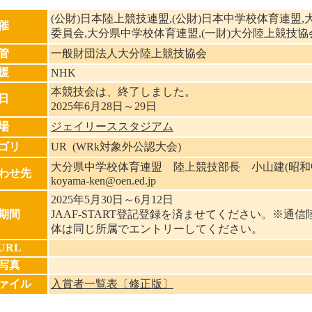
(公財)日本陸上競技連盟,(公財)日本中学校体育連盟,
催
委員会,大分県中学校体育連盟,(一財)大分陸上競技協
管
一般財団法人大分陸上競技協会
援
NHK
本競技会は、終了しました。
日
2025年6月28日～29日
場
ジェイリーススタジアム
ゴリ
UR (WRk対象外公認大会)
大分県中学校体育連盟 陸上競技部長 小山建(昭和
わせ先
koyama-ken@oen.ed.jp
2025年5月30日～6月12日
期間
JAAF-START登記登録を済ませてください。※通
体は同じ所属でエントリーしてください。
URL
写真
ァイル
入賞者一覧表〔修正版〕