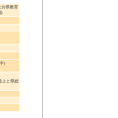
大分県教育
会
中)
信陸上と県総