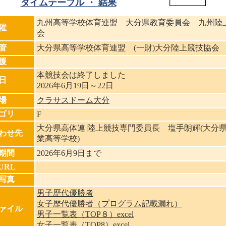
タイムテーブル ・ 結果
九州高等学校体育連盟 大分県教育委員会 九州陸
催
会
管
大分県高等学校体育連盟 (一財)大分陸上競技協会
援
本競技会は終了しました
日
2026年6月19日～22日
場
クラサスドーム大分
ゴリ
F
大分県高体連 陸上競技専門委員長 塩手朗輝(大分
わせ先
業高等学校)
期間
2026年6月9日まで
URL
写真
男子歴代優勝者
女子歴代優勝者（プログラム記載漏れ）
ァイル
男子一覧表（TOP８）excel
女子一覧表（TOP8）excel