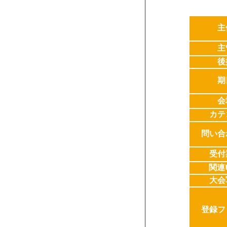
主
主
後
期
会
カテ
問い合
受付
関連
大会
登録フ