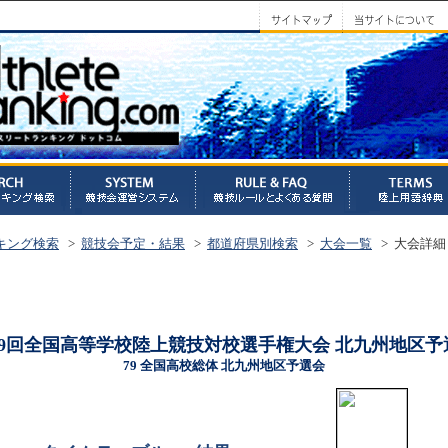
キング検索
>
競技会予定・結果
>
都道府県別検索
>
大会一覧
> 大会詳細
79回全国高等学校陸上競技対校選手権大会 北九州地区予
79 全国高校総体 北九州地区予選会