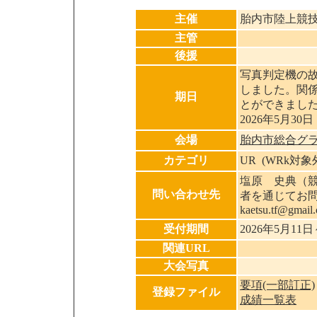
主催
胎内市陸上競
主管
後援
写真判定機の
しました。関
期日
とができまし
2026年5月30日
会場
胎内市総合グ
カテゴリ
UR (WRk対
塩原 史典（
問い合わせ先
者を通じてお
kaetsu.tf@gmail
受付期間
2026年5月11日
関連URL
大会写真
要項(一部訂正)
登録ファイル
成績一覧表