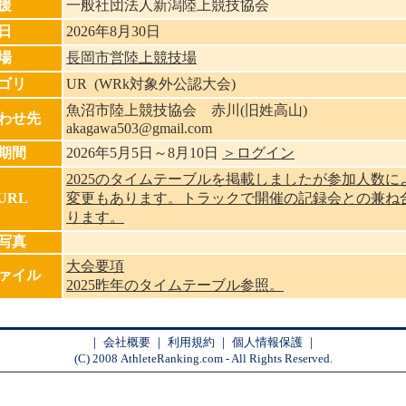
援
一般社団法人新潟陸上競技協会
日
2026年8月30日
場
長岡市営陸上競技場
ゴリ
UR (WRk対象外公認大会)
魚沼市陸上競技協会 赤川(旧姓高山)
わせ先
akagawa503@gmail.com
期間
2026年5月5日～8月10日
＞ログイン
2025のタイムテーブルを掲載しましたが参加人数に
URL
変更もあります。トラックで開催の記録会との兼ね
ります。
写真
大会要項
ァイル
2025昨年のタイムテーブル参照。
｜
会社概要
｜
利用規約
｜
個人情報保護
｜
(C) 2008 AthleteRanking.com - All Rights Reserved.