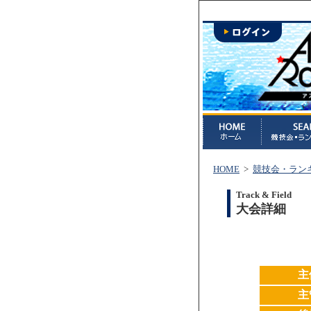
HOME
>
競技会・ラン
Track & Field
大会詳細
主
主