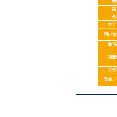
後
期
会
カテ
問い合
受付
関連
大会
登録フ