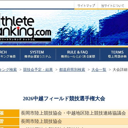
キング検索
>
競技会予定・結果
>
都道府県別検索
>
大会一覧
> 大会詳細
2026中越フィールド競技選手権大会
催
長岡市陸上競技協会・中越地区陸上競技連絡協議会
管
長岡市陸上競技協会