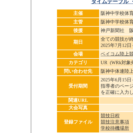
タイムテーブル 
主催
阪神中学校体
主管
阪神中学校体
後援
神戸新聞社 
全ての競技が
期日
2025年7月12日
会場
ベイコム陸上
カテゴリ
UR (WRk対
問い合わせ先
阪神中体連陸上
2025年6月15日
受付期間
指導者のページ
を正確に入力
関連URL
大会写真
競技日程
登録ファイル
競技注意事項
学校待機場所