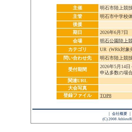
主催
明石市陸上競
主管
明石市中学校
後援
期日
2026年6月7日
会場
明石公園陸上
カテゴリ
UR (WRk対
問い合わせ先
明石市陸上競
2026年5月14日
受付期間
申込多数の場
関連URL
大会写真
登録ファイル
TOP8
｜
会社概要
(C) 2008 AthleteR