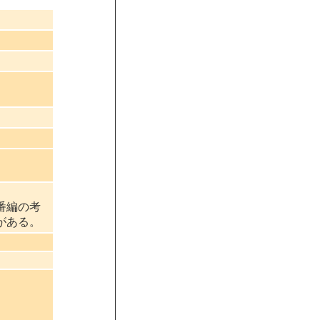
番編の考
がある。