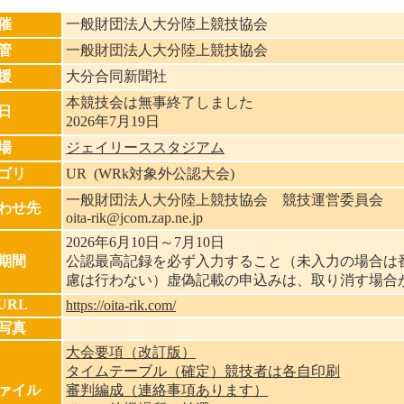
催
一般財団法人大分陸上競技協会
管
一般財団法人大分陸上競技協会
援
大分合同新聞社
本競技会は無事終了しました
日
2026年7月19日
場
ジェイリーススタジアム
ゴリ
UR (WRk対象外公認大会)
一般財団法人大分陸上競技協会 競技運営委員会
わせ先
oita-rik@jcom.zap.ne.jp
2026年6月10日～7月10日
期間
公認最高記録を必ず入力すること（未入力の場合は
慮は行わない）虚偽記載の申込みは、取り消す場合
URL
https://oita-rik.com/
写真
大会要項（改訂版）
タイムテーブル（確定）競技者は各自印刷
ァイル
審判編成（連絡事項あります）