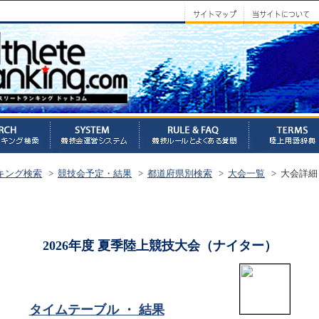
キング検索
>
競技会予定・結果
>
都道府県別検索
>
大会一覧
> 大会詳細
2026年度 夏季陸上競技大会（ナイター）
タイムテーブル ・ 結果