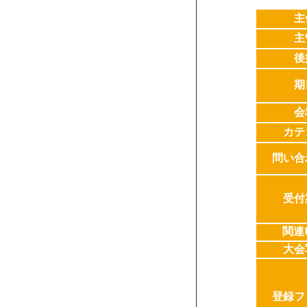
主
主
後
期
会
カテ
問い合
受付
関連
大会
登録フ